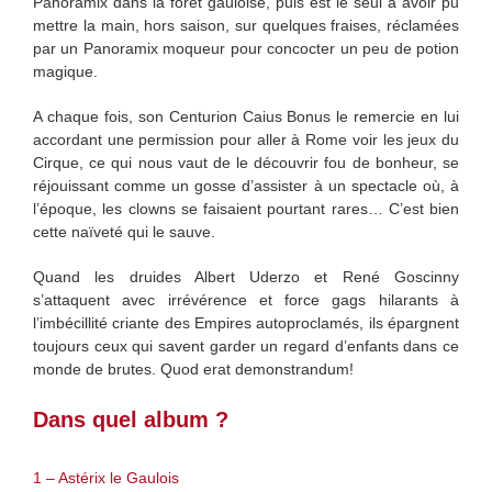
Panoramix dans la forêt gauloise, puis est le seul à avoir pu
mettre la main, hors saison, sur quelques fraises, réclamées
par un Panoramix moqueur pour concocter un peu de potion
magique.
A chaque fois, son Centurion Caius Bonus le remercie en lui
accordant une permission pour aller à Rome voir les jeux du
Cirque, ce qui nous vaut de le découvrir fou de bonheur, se
réjouissant comme un gosse d’assister à un spectacle où, à
l’époque, les clowns se faisaient pourtant rares… C’est bien
cette naïveté qui le sauve.
Quand les druides Albert Uderzo et René Goscinny
s’attaquent avec irrévérence et force gags hilarants à
l’imbécillité criante des Empires autoproclamés, ils épargnent
toujours ceux qui savent garder un regard d’enfants dans ce
monde de brutes. Quod erat demonstrandum!
Dans quel album ?
1 – Astérix le Gaulois