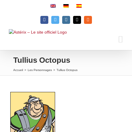
Passer
au
contenu
Facebook
Twitter
Instagram
Email
Rss
Tullius Octopus
Accueil
>
Les Personnages
>
Tullius Octopus