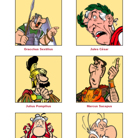
Gracchus Sextilius
Jules César
Julius Pompilius
Marcus Sacapus