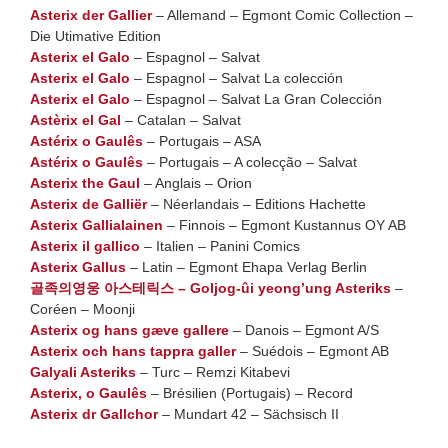
Asterix der Gallier
– Allemand – Egmont Comic Collection –
Die Utimative Edition
Asterix el Galo
– Espagnol – Salvat
Asterix el Galo
– Espagnol – Salvat La colección
Asterix el Galo
– Espagnol – Salvat La Gran Colección
Astèrix el Gal
– Catalan – Salvat
Astérix o Gaulês
– Portugais – ASA
Astérix o Gaulês
– Portugais – A colecção – Salvat
Asterix the Gaul
– Anglais – Orion
Asterix de Galliër
– Néerlandais – Editions Hachette
Asterix Gallialainen
– Finnois – Egmont Kustannus OY AB
Asterix il gallico
– Italien – Panini Comics
Asterix Gallus
– Latin – Egmont Ehapa Verlag Berlin
골족의영웅 아스테릭스 – Goljog-ûi yeong’ung Asteriks
–
Coréen – Moonji
Asterix og hans gæve gallere
– Danois – Egmont A/S
Asterix och hans tappra galler
– Suédois – Egmont AB
Galyali Asteriks
– Turc – Remzi Kitabevi
Asterix, o Gaulês
– Brésilien (Portugais) – Record
Asterix dr Gallchor
– Mundart 42 – Sächsisch II