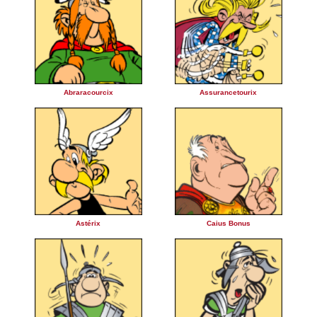
Abraracourcix
Assurancetourix
Astérix
Caius Bonus