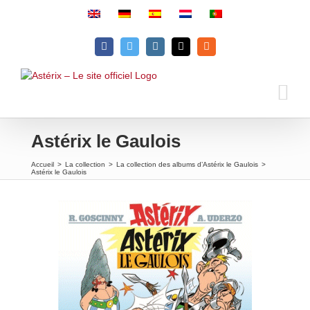
Passer
au
contenu
Facebook
Twitter
Instagram
Email
Rss
Astérix le Gaulois
Accueil
>
La collection
>
La collection des albums d’Astérix le Gaulois
>
Astérix le Gaulois