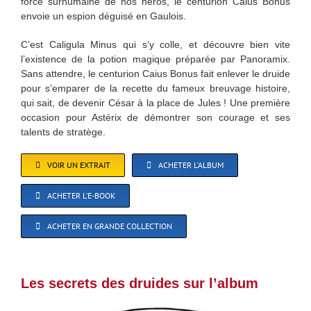
force surhumaine de nos héros, le centurion Caius Bonus
envoie un espion déguisé en Gaulois.
C’est Caligula Minus qui s’y colle, et découvre bien vite
l’existence de la potion magique préparée par Panoramix.
Sans attendre, le centurion Caius Bonus fait enlever le druide
pour s’emparer de la recette du fameux breuvage histoire,
qui sait, de devenir César à la place de Jules ! Une première
occasion pour Astérix de démontrer son courage et ses
talents de stratège.
VOIR UN EXTRAIT
ACHETER L’ALBUM
ACHETER L’E-BOOK
ACHETER EN GRANDE COLLECTION
Les secrets des druides sur l’album