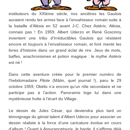
instituteurs du XXIème siècle, nos ancêtres les Gaulois
auraient rendu les armes face à l’envahisseur romain suite à
la bataille d’Alésia en 52 avant J-C. Chez Astérix, Alésia,
connais pas ! En 1959, Albert Uderzo et René Goscinny
inventent une tribu d’Irréductibles Gaulois qui résistent
encore et toujours à l’envahisseur romain, et font mentir les
livres d’histoire dans un grand éclat de rire. Jeux de mots,
baffes, anachronismes et potion magique : le mythe
Astérix
est né !
Dans cette aventure créée pour le premier numéro de
l’hebdomadaire
Pilote
(Mâtin, quel journal !), paru le 29
octobre 1959, Obélix n’a encore qu’un rôle secondaire et ne
participe pas à l’action. Panoramix loge lui dans une
mystérieuse hutte à l’écart du Village.
Le dessin de Jules César, qui deviendra plus tard un
témoignage du génial talent d’Albert Uderzo pour associer un
dessin réaliste à la force d’une caricature évolue en cours
d’album ! Quant à Assurancetourix, le barde, il s’affirme déjà