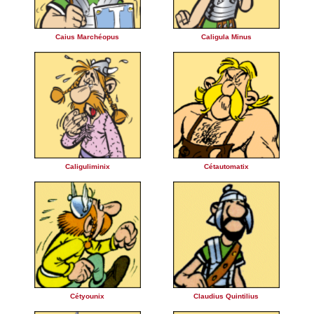
Caius Marchéopus
Caligula Minus
Caliguliminix
Cétautomatix
Cétyounix
Claudius Quintilius