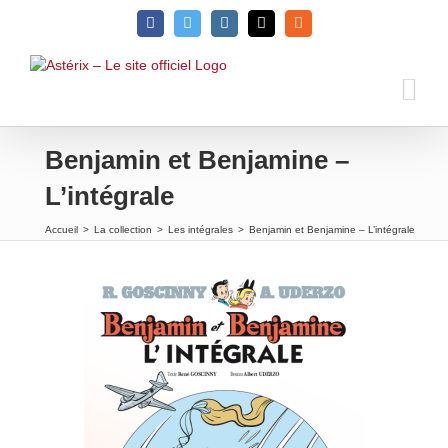
Passer
Facebook
Twitter
Instagram
Email
Rss
au
contenu
Benjamin et Benjamine –
L’intégrale
Accueil
>
La collection
>
Les intégrales
>
Benjamin et Benjamine – L’intégrale