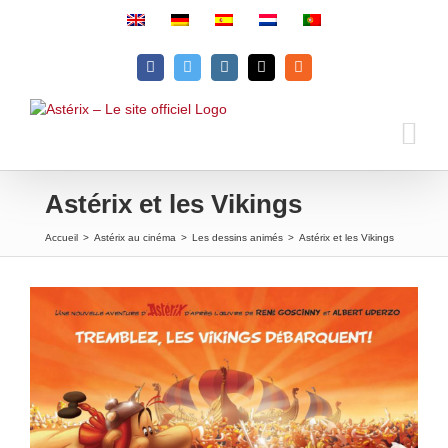
Passer
au
contenu
Facebook
Twitter
Instagram
Email
Rss
Astérix et les Vikings
Accueil
>
Astérix au cinéma
>
Les dessins animés
>
Astérix et les Vikings