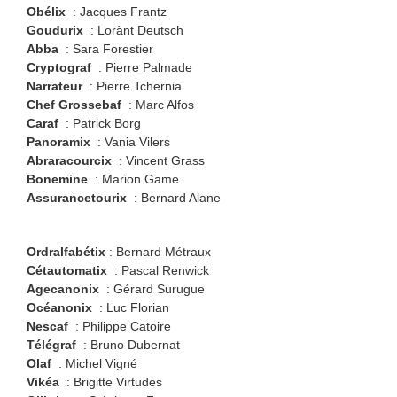
Obélix
: Jacques Frantz
Goudurix
: Lorànt Deutsch
Abba
: Sara Forestier
Cryptograf
: Pierre Palmade
Narrateur
: Pierre Tchernia
Chef Grossebaf
: Marc Alfos
Caraf
: Patrick Borg
Panoramix
: Vania Vilers
Abraracourcix
: Vincent Grass
Bonemine
: Marion Game
Assurancetourix
: Bernard Alane
Ordralfabétix
: Bernard Métraux
Cétautomatix
: Pascal Renwick
Agecanonix
: Gérard Surugue
Océanonix
: Luc Florian
Nescaf
: Philippe Catoire
Télégraf
: Bruno Dubernat
Olaf
: Michel Vigné
Vikéa
: Brigitte Virtudes