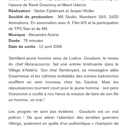
l’œuvre de René Goscinny et Albert Uderzo
Réalisation
: Stefan Fjeldmark et Jesper Moller
Société de production
: M6 Studio, Mandarin SAS, 2d3D
Animations. En association avec A. Film A/S et la participation
de TPS Star et de M6
Musique
: Alexandre Azaria
Durée
: 78 minutes
Date de sortie
: 12 avril 2006
Sémillant jeune homme venu de Lutèce, Goudurix, le neveu
du chef Abraracourcix, fait une entrée tonitruante dans le
Village d’Astérix. Son char flamboyant, sa messagère ailée
Essemesse et les rythmes endiablés des soirées lutéciennes
soufflent un vent nouveau chez les Gaulois. Mais les
réjouissances tournent court pour le jeune homme : son père
Océanonix a confié à nos héros la mission de faire de son fils
un homme, un vrai !
Les progrès ne sont pas évidents : Goudurix est un vrai
poltron ! De quoi attirer l’attention des terribles guerriers
Vikings, justement en quête d’un authentique « champion de