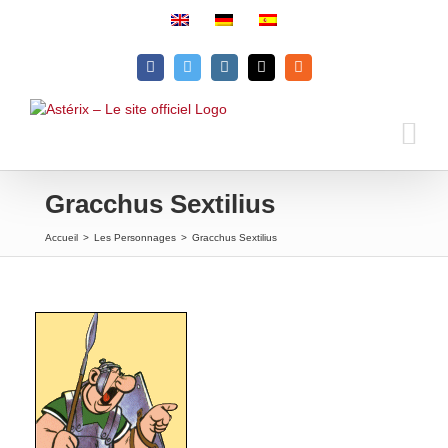
Passer
au
contenu
Facebook
Twitter
Instagram
Email
Rss
Gracchus Sextilius
Accueil
>
Les Personnages
>
Gracchus Sextilius