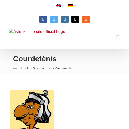
Passer
au
contenu
Facebook
Twitter
Instagram
Email
Rss
Courdeténis
Accueil
>
Les Personnages
>
Courdeténis