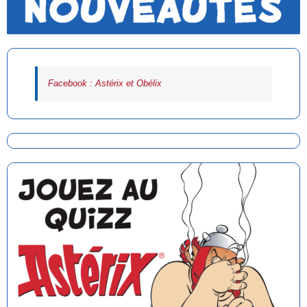
Facebook : Astérix et Obélix