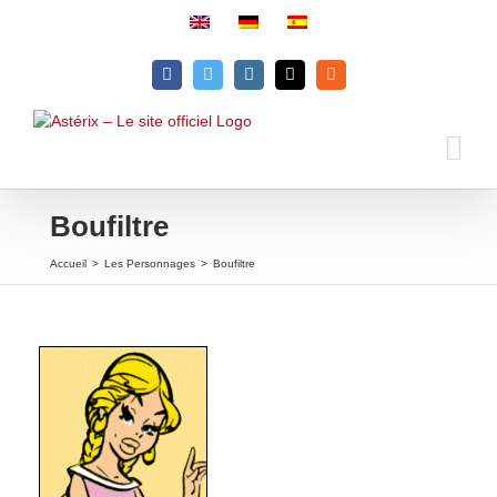
Passer
au
contenu
Facebook
Twitter
Instagram
Email
Rss
Boufiltre
Accueil
>
Les Personnages
>
Boufiltre