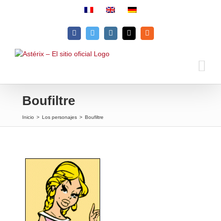
Skip
to
content
Facebook
Twitter
Instagram
Email
Rss
Boufiltre
Inicio
>
Los personajes
>
Boufiltre