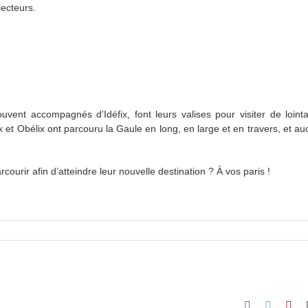
lecteurs.
vent accompagnés d’Idéfix, font leurs valises pour visiter de loint
rix et Obélix ont parcouru la Gaule en long, en large et en travers, et a
courir afin d’atteindre leur nouvelle destination ? À vos paris !
Facebook
Twitter
Pint