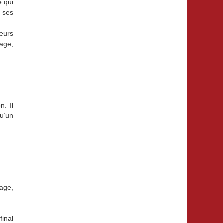
e qui
n ses
leurs
lage,
n. Il
qu’un
rage,
final