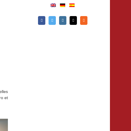
lles
o et