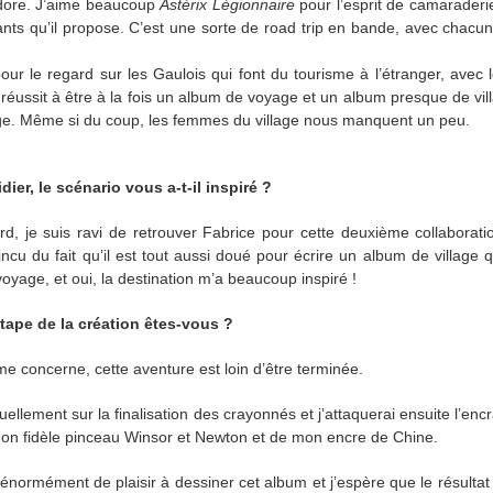
adore. J’aime beaucoup
Astérix Légionnaire
pour l’esprit de camaraderi
ants qu’il propose. C’est une sorte de road trip en bande, avec chacu
pour le regard sur les Gaulois qui font du tourisme à l’étranger, avec 
 réussit à être à la fois un album de voyage et un album presque de vil
age. Même si du coup, les femmes du village nous manquent un peu.
dier, le scénario vous a-t-il inspiré ?
rd, je suis ravi de retrouver Fabrice pour cette deuxième collaboratio
ncu du fait qu’il est tout aussi doué pour écrire un album de village 
oyage, et oui, la destination m’a beaucoup inspiré !
étape de la création êtes-vous ?
me concerne, cette aventure est loin d’être terminée.
uellement sur la finalisation des crayonnés et j’attaquerai ensuite l’enc
n fidèle pinceau Winsor et Newton et de mon encre de Chine.
énormément de plaisir à dessiner cet album et j’espère que le résultat 