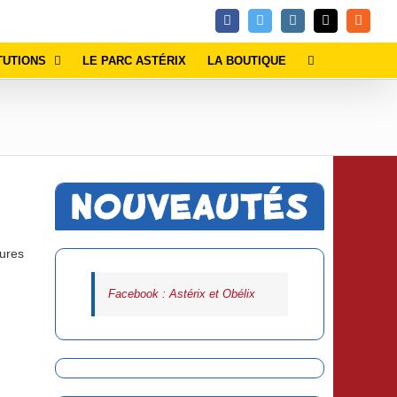
Facebook
Twitter
Instagram
Email
Rss
TUTIONS
LE PARC ASTÉRIX
LA BOUTIQUE
tures
Facebook : Astérix et Obélix