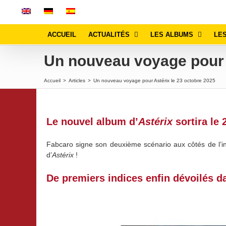
Passer
au
contenu
ACCUEIL
ACTUALITÉS
LES ALBUMS
LES
Un nouveau voyage pou
Accueil
>
Articles
>
Un nouveau voyage pour Astérix le 23 octobre 2025
Le nouvel album d’
Astérix
sortira le 
Fabcaro signe son deuxième scénario aux côtés de l’i
d’
Astérix
!
De premiers indices enfin dévoilés da