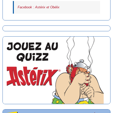
Facebook : Astérix et Obélix