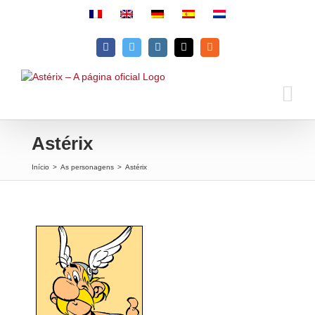
Skip
to
content
Facebook
Twitter
Instagram
Email
Rss
Astérix
Início
>
As personagens
>
Astérix