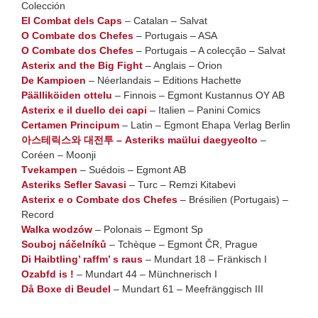
Colección
El Combat dels Caps
– Catalan – Salvat
O Combate dos Chefes
– Portugais – ASA
O Combate dos Chefes
– Portugais – A colecção – Salvat
Asterix and the Big Fight
– Anglais – Orion
De Kampioen
– Néerlandais – Editions Hachette
Päälliköiden ottelu
– Finnois – Egmont Kustannus OY AB
Asterix e il duello dei capi
– Italien – Panini Comics
Certamen Principum
– Latin – Egmont Ehapa Verlag Berlin
아스테릭스와 대전투 – Asteriks maülui daegyeolto
–
Coréen – Moonji
Tvekampen
– Suédois – Egmont AB
Asteriks Sefler Savasi
– Turc – Remzi Kitabevi
Asterix e o Combate dos Chefes
– Brésilien (Portugais) –
Record
Walka wodzów
– Polonais – Egmont Sp
Souboj náčelníků
– Tchèque – Egmont ČR, Prague
Di Haibtling’ raffm’ s raus
– Mundart 18 – Fränkisch I
Ozabfd is !
– Mundart 44 – Münchnerisch I
Då Boxe di Beudel
– Mundart 61 – Meefränggisch III