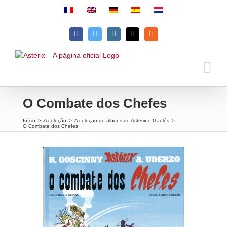
Skip
to
content
Facebook
Twitter
Instagram
Email
Rss
O Combate dos Chefes
Início
>
A coleção
>
A coleçao de álbuns de Astérix o Gaulês
>
O Combate dos Chefes