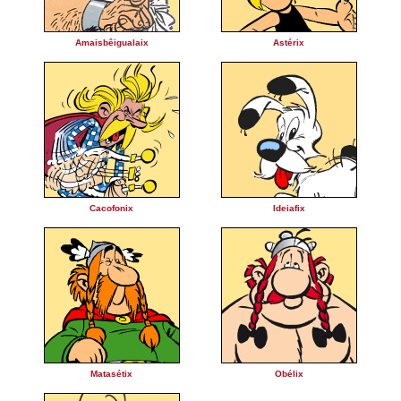
Amaisbêigualaix
Astérix
Cacofonix
Ideiafix
Matasétix
Obélix