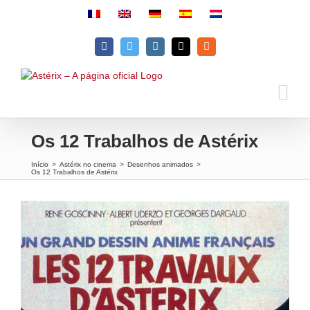
Skip
to
content
Facebook
Twitter
Instagram
Email
Rss
Os 12 Trabalhos de Astérix
Início
>
Astérix no cinema
>
Desenhos animados
>
Os 12 Trabalhos de Astérix