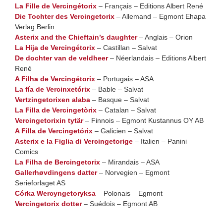
La Fille de Vercingétorix
– Français – Editions Albert René
Die Tochter des Vercingetorix
– Allemand – Egmont Ehapa
Verlag Berlin
Asterix and the Chieftain’s daughter
– Anglais – Orion
La Hija de Vercingétorix
– Castillan – Salvat
De dochter van de veldheer
– Néerlandais – Editions Albert
René
A Filha de Vercingétorix
– Portugais – ASA
La fía de Vercinxetórix
– Bable – Salvat
Vertzingetorixen alaba
– Basque – Salvat
La Filla de Vercingetòrix
– Catalan – Salvat
Vercingetorixin tytär
– Finnois – Egmont Kustannus OY AB
A Filla de Vercingetórix
– Galicien – Salvat
Asterix e la Figlia di Vercingetorige
– Italien – Panini
Comics
La Filha de Bercingetorix
– Mirandais – ASA
Gallerhøvdingens datter
– Norvegien – Egmont
Serieforlaget AS
Córka Wercyngetoryksa
– Polonais – Egmont
Vercingetorix dotter
– Suédois – Egmont AB