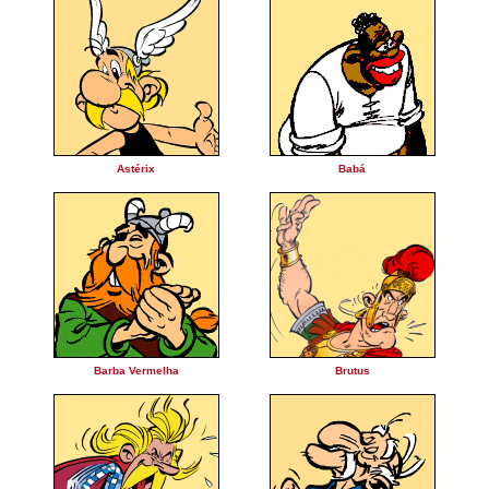
Astérix
Babá
Barba Vermelha
Brutus