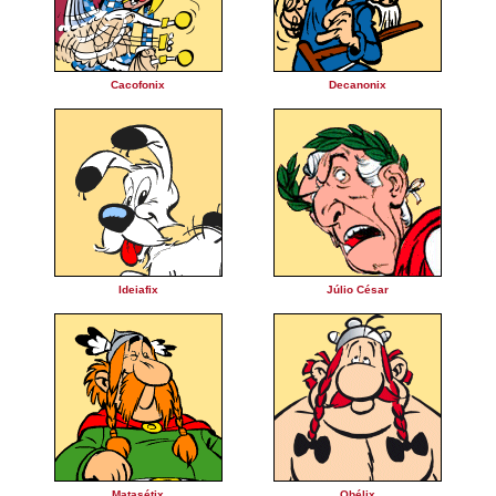
Cacofonix
Decanonix
Ideiafix
Júlio César
Matasétix
Obélix