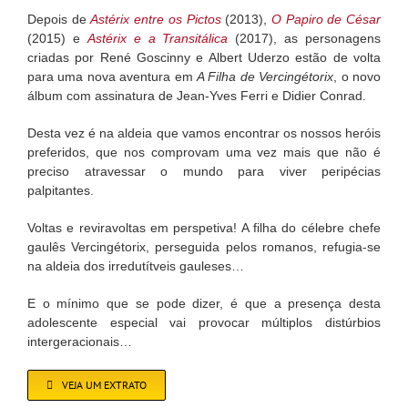
Depois de
Astérix entre os Pictos
(2013),
O Papiro de César
(2015) e
Astérix e a Transitálica
(2017), as personagens
criadas por René Goscinny e Albert Uderzo estão de volta
para uma nova aventura em
A Filha de Vercingétorix
, o novo
álbum com assinatura de Jean-Yves Ferri e Didier Conrad.
Desta vez é na aldeia que vamos encontrar os nossos heróis
preferidos, que nos comprovam uma vez mais que não é
preciso atravessar o mundo para viver peripécias
palpitantes.
Voltas e reviravoltas em perspetiva! A filha do célebre chefe
gaulês Vercingétorix, perseguida pelos romanos, refugia-se
na aldeia dos irredutítveis gauleses…
E o mínimo que se pode dizer, é que a presença desta
adolescente especial vai provocar múltiplos distúrbios
intergeracionais…
VEJA UM EXTRATO