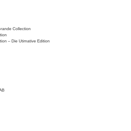
rande Collection
tion
on – Die Utimative Edition
 AB