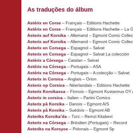
As traduções do álbum
Astérix en Corse
– Français – Editions Hachette
Astérix en Corse
– Français – Editions Hachette – La G
Asterix auf Korsika
– Allemand – Egmont Comic Collec
Asterix auf Korsika
– Allemand – Egmont Comic Collecti
Asterix en Corsega
– Espagnol – Salvat
Asterix en Corsega
– Espagnol – Salvat La colección
Astèrix a Còrsega
– Catalan – Salvat
Astérix na Córsega
– Portugais – ASA
Astérix na Córsega
– Portugais – A colecção – Salvat
Asterix in Corsica
– Anglais – Orion
Asterix op Corsica
– Néerlandais – Editions Hachette
Asterix Korsikassa
– Finnois – Egmont Kustannus OY
Asterix in corsica
– Italien – Panini Comics
Asterix på Korsika
– Danois – Egmont A/S
Asterix på Korsika
– Suédois – Egmont AB
Asteriks Korsika’da
– Turc – Remzi Kitabevi
Asterix na Córsega
– Brésilien (Portugais) – Record
Asteriks na Korsyce
– Polonais – Egmont Sp