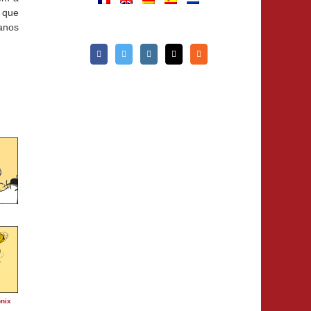
m que
anos
nix