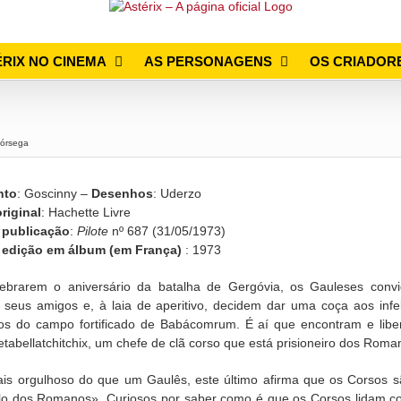
RIX NO CINEMA
AS PERSONAGENS
OS CRIADOR
Córsega
nto
: Goscinny –
Desenhos
: Uderzo
riginal
: Hachette Livre
 publicação
:
Pilote
nº 687 (31/05/1973)
a edição em álbum (em França)
: 1973
lebrarem o aniversário da batalha de Gergóvia, os Gauleses conv
 seus amigos e, à laia de aperitivo, decidem dar uma coça aos infe
ios do campo fortificado de Babácomrum. É aí que encontram e libe
etabellatchitchix, um chefe de clã corso que está prisioneiro dos Roma
is orgulhoso do que um Gaulês, este último afirma que os Corsos s
o dos Romanos». Curiosos por saber como é que os Corsos lidam c