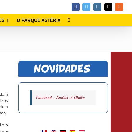
Facebook
Twitter
Instagram
Email
Rss
ES
O PARQUE ASTÉRIX
idam
Facebook : Astérix et Obélix
lizes
rtam
nos.
ão o
om a