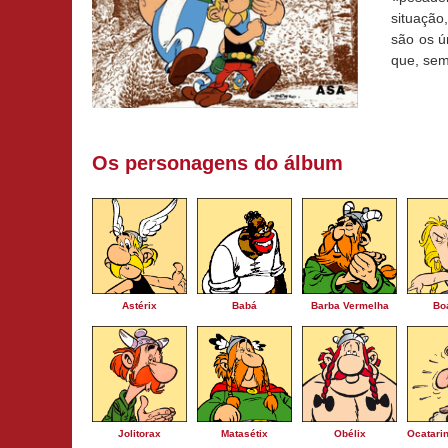
situação
são os ú
que, sem
Os personagens do álbum
Astérix
Babá
Barba Vermelha
Bo
Jolitorax
Matasétix
Obélix
Ocatarin