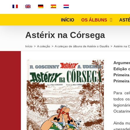
Skip
to
content
INÍCIO
OS ÁLBUNS
ASTÉ
Astérix na Córsega
Início
>
A coleção
>
A coleçao de álbuns de Astérix o Gaulês
>
Astérix na 
Argume
Edição o
Primeira
Primeir
Para ce
todos os
legionár
Ocatarin
Ainda ma
«pesadel