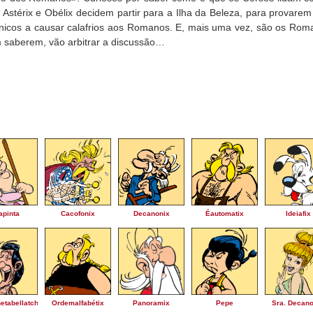
, Astérix e Obélix decidem partir para a Ilha da Beleza, para provare
nicos a causar calafrios aos Romanos. E, mais uma vez, são os Rom
 saberem, vão arbitrar a discussão…
apinta
Cacofonix
Decanonix
Éautomatix
Ideiafix
etabellatchitchix
Ordemalfabétix
Panoramix
Pepe
Sra. Decano