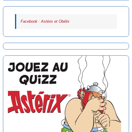
Facebook : Astérix et Obélix