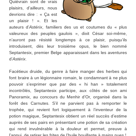
Quiévrain sont de vrais
plaisirs, d’ailleurs, nous
devrions dire : « Ça est
un plaisir ! ». Et les
auteurs d’
Astérix
, familiers des us et coutumes du « plus
valeureux des peuples gaulois », dixit César soi-même,
n’auront pas résisté longtemps à ce plaisir, puisqu’ils
introduisent, dès leur troisième opus, le bien nommé
Septantesix, premier Belge apparaissant dans les aventures
d’
Astérix
.
Facétieux druide, du genre à faire manger des herbes qui
font braire à un légionnaire romain, le condamnant à ne plus
pouvoir s’exprimer que par des « hi han » totalement
incontrôlés, Septantesix participe, aux côtés de son ami
Panoramix, au concours du Menhir d’Or, organisé dans la
forêt des Carnutes. S’il ne parvient pas à remporter le
trophée, qui revient fort logiquement à l’inventeur de la
potion magique, Septantesix obtient un réel succès d’estime
auprès de ses pairs en présentant une potion de sa création
qui rend invulnérable à la douleur et permet, preuve à
l’appui, de retirer les frites de l’huile bouillante à mains nues !