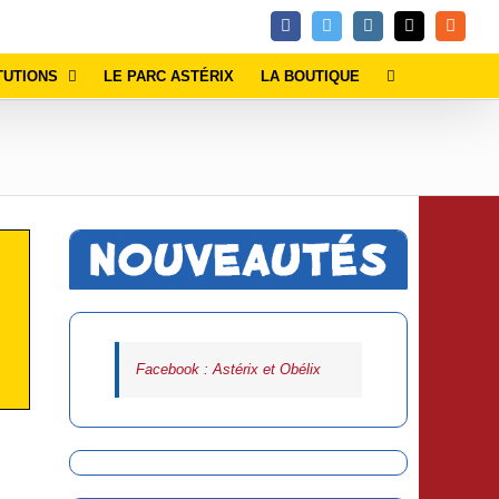
Facebook
Twitter
Instagram
Email
Rss
TUTIONS
LE PARC ASTÉRIX
LA BOUTIQUE
Facebook : Astérix et Obélix