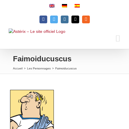
Passer
au
contenu
Facebook
Twitter
Instagram
Email
Rss
Faimoiducuscus
Accueil
>
Les Personnages
>
Faimoiducuscus