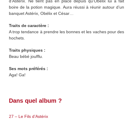
d’Astérix. Ne tient pas en place depuis qu’Obélix lui a fait
boire de la potion magique. Aura réussi à réunir autour d’un
banquet Astérix, Obélix et César…
Traits de caractère :
A trop tendance à prendre les bonnes et les vaches pour des
hochets.
Traits physiques :
Beau bébé joufflu.
Ses mots préférés :
Aga! Ga!
Dans quel album ?
27 – Le Fils d’Astérix