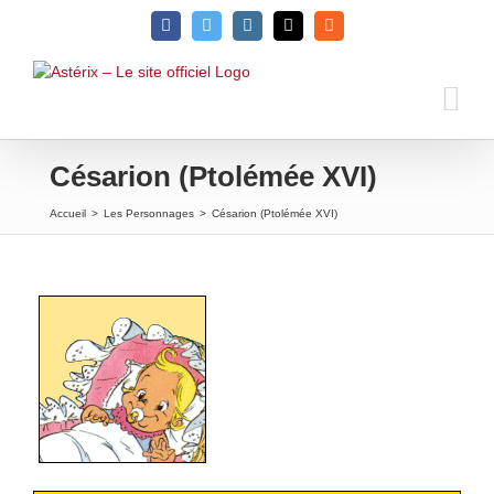
Passer
Facebook
Twitter
Instagram
Email
Rss
au
contenu
Césarion (Ptolémée XVI)
Accueil
>
Les Personnages
>
Césarion (Ptolémée XVI)