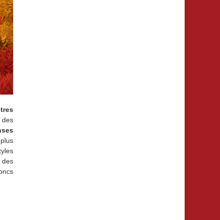
tres
 des
nses
 plus
tyles
 des
oncs