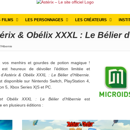
 FILMS
LES PERSONNAGES
LES CRÉATEURS
INSTI
érix & Obélix XXXL : Le Bélier d
’Hibernie
z vos menhirs et gourdes de potion magique !
 est heureux de dévoiler l’édition limitée et
 d’
Astérix & Obélix XXXL : Le Bélier d’Hibernie
.
st disponible sur Nintendo Switch, PlayStation 4,
ion 5, Xbox Series X|S et PC.
 et Obélix XXXL : Le Bélier d’Hibernie
est
e en plusieurs éditions :