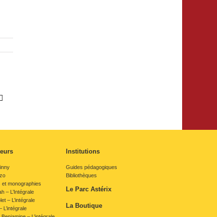
erest
Email
teurs
Institutions
inny
Guides pédagogiques
rzo
Bibliothèques
s et monographies
Le Parc Astérix
 – L’Intégrale
et – L’intégrale
La Boutique
 L’intégrale
 Benjamine – L’intégrale