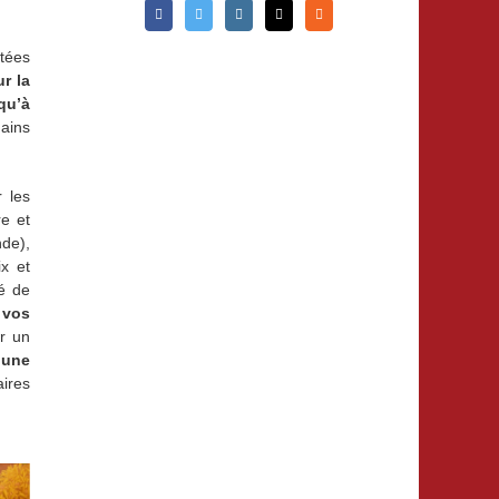
ntées
r la
qu’à
ains
 les
re et
nde),
ix et
é de
 vos
r un
,
une
aires