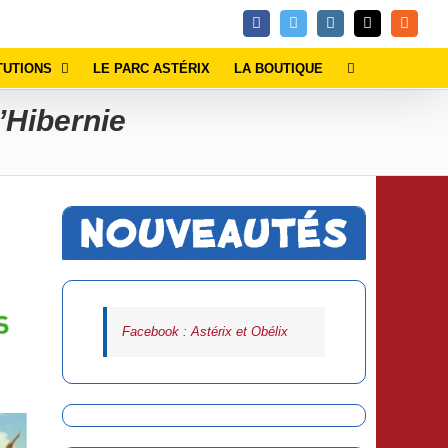
Facebook
Twitter
Instagram
Email
Rss
TUTIONS
LE PARC ASTÉRIX
LA BOUTIQUE
’Hibernie
Facebook : Astérix et Obélix