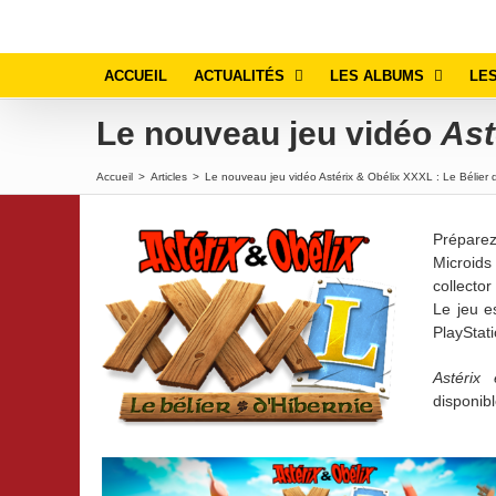
Passer
au
contenu
ACCUEIL
ACTUALITÉS
LES ALBUMS
LES
Le nouveau jeu vidéo
Ast
Accueil
>
Articles
>
Le nouveau jeu vidéo Astérix & Obélix XXXL : Le Bélier d
Prépare
Microids
collector
Le jeu e
PlayStat
Astérix
disponibl