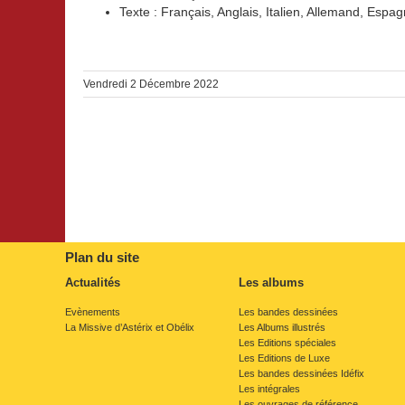
Texte : Français, Anglais, Italien, Allemand, Esp
Vendredi 2 Décembre 2022
Plan du site
Actualités
Les albums
Évènements
Les bandes dessinées
La Missive d’Astérix et Obélix
Les Albums illustrés
Les Éditions spéciales
Les Éditions de Luxe
Les bandes dessinées Idéfix
Les intégrales
Les ouvrages de référence