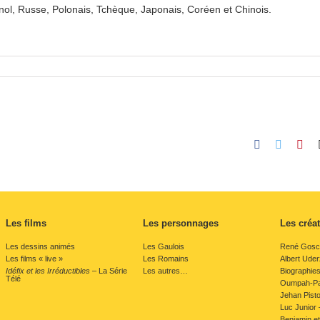
agnol, Russe, Polonais, Tchèque, Japonais, Coréen et Chinois.
Facebook
Twitter
Pint
Les films
Les personnages
Les créa
Les dessins animés
Les Gaulois
René Gosc
Les films « live »
Les Romains
Albert Ude
Idéfix et les Irréductibles
– La Série
Les autres…
Biographie
Télé
Oumpah-Pah
Jehan Pistol
Luc Junior –
Benjamin et