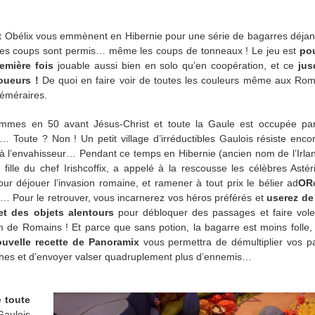
et Obélix vous emmènent en Hibernie pour une série de bagarres déja
les coups sont permis… même les coups de tonneaux ! Le jeu est
pou
emière fois
jouable aussi bien en solo qu’en coopération, et ce
jus
joueurs !
De quoi en faire voir de toutes les couleurs même aux Rom
téméraires.
mmes en 50 avant Jésus-Christ et toute la Gaule est occupée par
 Toute ? Non ! Un petit village d’irréductibles Gaulois résiste enco
 à l’envahisseur… Pendant ce temps en Hibernie (ancien nom de l’Irla
, fille du chef Irishcoffix, a appelé à la rescousse les célèbres Astér
our déjouer l’invasion romaine, et ramener à tout prix le bélier ad
OR
… Pour le retrouver, vous incarnerez vos héros préférés et
userez de
et des
objets alentours
pour débloquer des passages et faire vole
de Romains ! Et parce que sans potion, la bagarre est moins folle
ouvelle recette de Panoramix
vous permettra de démultiplier vos p
es et d’envoyer valser quadruplement plus d’ennemis…
ne
toute
Gaulois