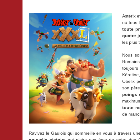
Astérix 
où tous 
toute pr
quatre 
les plus 
Nous so
Romains…
toujours
Kératine
Obélix p
son père
poings 
maximum 
toute n
de manch
Ravivez le Gaulois qui sommeille en vous à travers u
nouvelle histoire
qui plaira aux fans de notre duo 