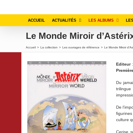
Passer
au
contenu
ACCUEIL
ACTUALITÉS
LES ALBUMS
LES
Le Monde Miroir d’Astéri
Accueil
>
La collection
>
Les ouvrages de référence
>
Le Monde Miroir d’As
Editeur
:
Premièr
Du jamai
trilingu
impressi
De l’imp
figurine
culture 
Cerise s