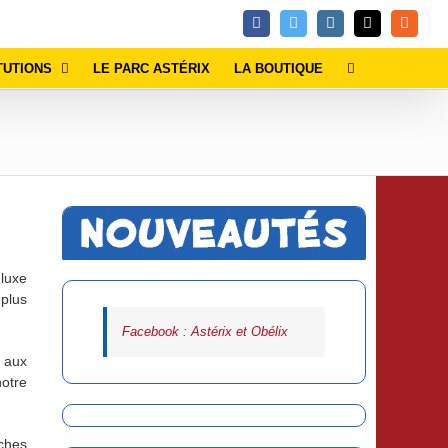
Facebook
Twitter
Instagram
Email
Rss
TUTIONS
LE PARC ASTÉRIX
LA BOUTIQUE
luxe
plus
Facebook : Astérix et Obélix
s aux
notre
ches