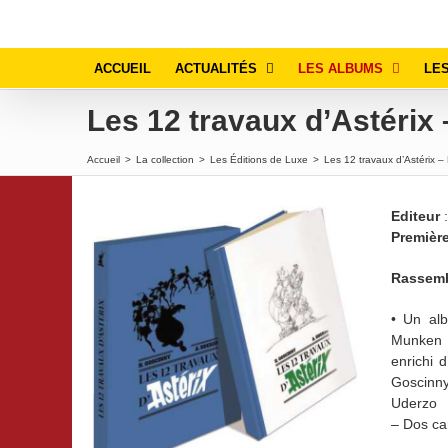
Passer
au
contenu
ACCUEIL
ACTUALITÉS
LES ALBUMS
LES
Les 12 travaux d’Astérix 
Accueil
>
La collection
>
Les Éditions de Luxe
>
Les 12 travaux d’Astérix –
Editeur
:
Premièr
Rassemb
• Un al
Munken P
enrichi 
Goscinny
Uderzo
– Dos car