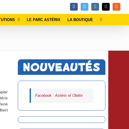
Facebook
Twitter
Instagram
Email
Rss
TUTIONS
LE PARC ASTÉRIX
LA BOUTIQUE
pier
Facebook : Astérix et Obélix
érix
 René
lbert