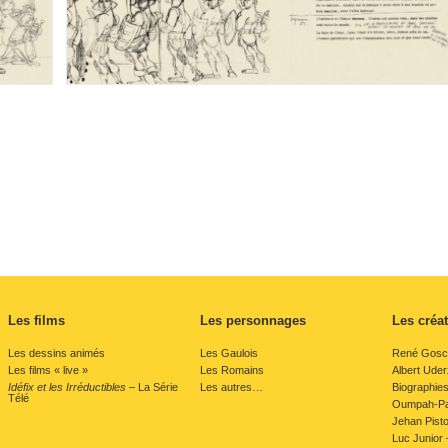
Les films
Les personnages
Les créa
Les dessins animés
Les Gaulois
René Gosc
Les films « live »
Les Romains
Albert Ude
Idéfix et les Irréductibles
– La Série
Les autres…
Biographie
Télé
Oumpah-Pah
Jehan Pistol
Luc Junior –