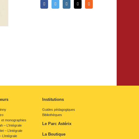
teurs
Institutions
inny
Guides pédagogiques
rzo
Bibliothèques
s et monographies
Le Parc Astérix
 – L’Intégrale
et – L’intégrale
La Boutique
 L’intégrale