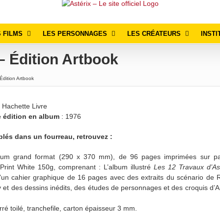
 FILMS
LES PERSONNAGES
LES CRÉATEURS
INSTI
– Édition Artbook
 Édition Artbook
 Hachette Livre
e édition en album
: 1976
lés dans un fourreau, retrouvez :
bum grand format (290 x 370 mm), de 96 pages imprimées sur pa
rint White 150g, comprenant : L’album illustré
Les 12 Travaux d’Ast
d’un cahier graphique de 16 pages avec des extraits du scénario de
 et des dessins inédits, des études de personnages et des croquis d’A
ré toilé, tranchefile, carton épaisseur 3 mm.