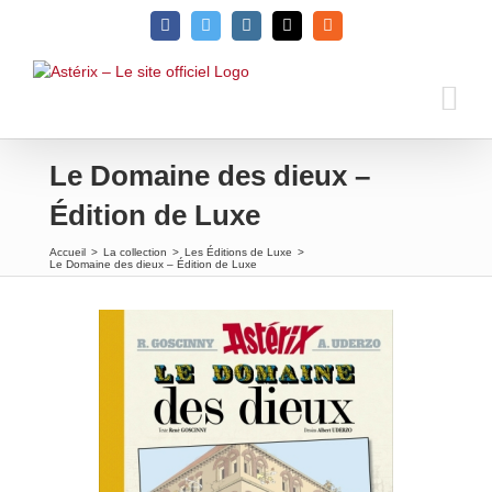
Passer
Facebook
Twitter
Instagram
Email
Rss
au
contenu
Le Domaine des dieux –
Édition de Luxe
Accueil
>
La collection
>
Les Éditions de Luxe
>
Le Domaine des dieux – Édition de Luxe