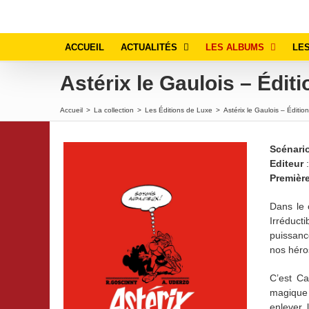
Passer
au
contenu
ACCUEIL
ACTUALITÉS
LES ALBUMS
LES
Astérix le Gaulois – Édit
Accueil
>
La collection
>
Les Éditions de Luxe
>
Astérix le Gaulois – Éditio
Scénari
Editeur
:
Premièr
Dans le 
Irréducti
puissanc
nos héro
C’est Ca
magique 
enlever 