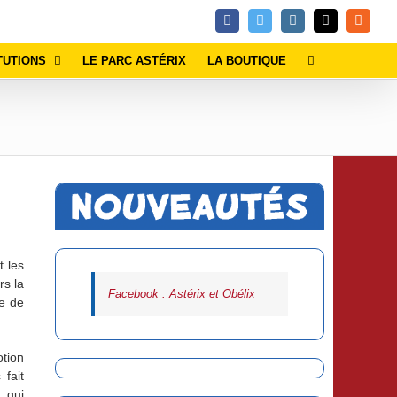
Facebook
Twitter
Instagram
Email
Rss
TUTIONS
LE PARC ASTÉRIX
LA BOUTIQUE
 les
rs la
Facebook : Astérix et Obélix
ne de
otion
fait
, qui