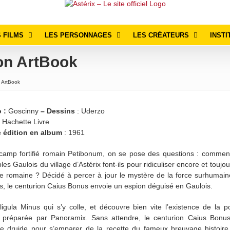
 FILMS
LES PERSONNAGES
LES CRÉATEURS
INSTI
ion ArtBook
n ArtBook
o :
Goscinny
– Dessins
: Uderzo
 Hachette Livre
e édition en album
: 1961
camp fortifié romain Petibonum, on se pose des questions : comment
bles Gaulois du village d’Astérix font-ils pour ridiculiser encore et toujou
e romaine ? Décidé à percer à jour le mystère de la force surhumai
s, le centurion Caius Bonus envoie un espion déguisé en Gaulois.
ligula Minus qui s’y colle, et découvre bien vite l’existence de la p
préparée par Panoramix. Sans attendre, le centurion Caius Bonus 
le druide pour s’emparer de la recette du fameux breuvage histoire