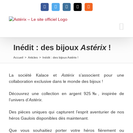
Passer
Facebook
Twitter
Instagram
Email
Rss
au
contenu
Inédit : des bijoux
Astérix
!
Accueil
>
Articles
>
Inédit : des bijoux Astérix !
La société Kalace et
Astérix
s’associent pour une
collaboration exclusive dans le monde des bijoux !
Découvrez une collection en argent 925‰, inspirée de
l’univers d’
Astérix
.
Des pièces uniques qui capturent l’esprit aventurier de nos
héros Gaulois disponibles dès maintenant.
Que vous souhaitiez porter votre héros fièrement ou