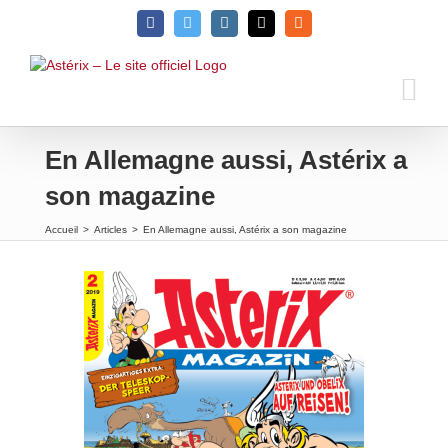
Passer
Facebook
Twitter
Instagram
Email
Rss
au
contenu
En Allemagne aussi, Astérix a
son magazine
Accueil
>
Articles
>
En Allemagne aussi, Astérix a son magazine