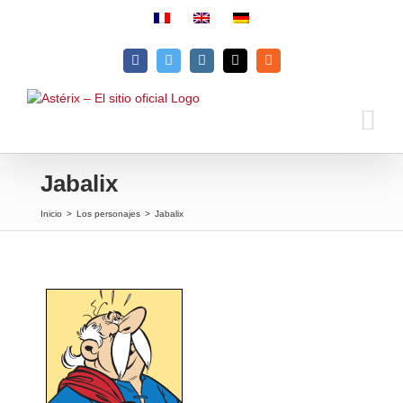
Skip
to
content
Facebook
Twitter
Instagram
Email
Rss
Jabalix
Inicio
>
Los personajes
>
Jabalix