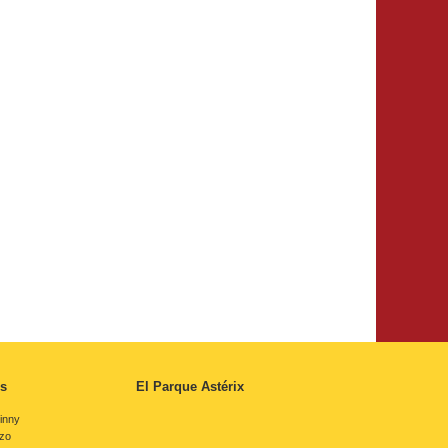
s
El Parque Astérix
inny
rzo