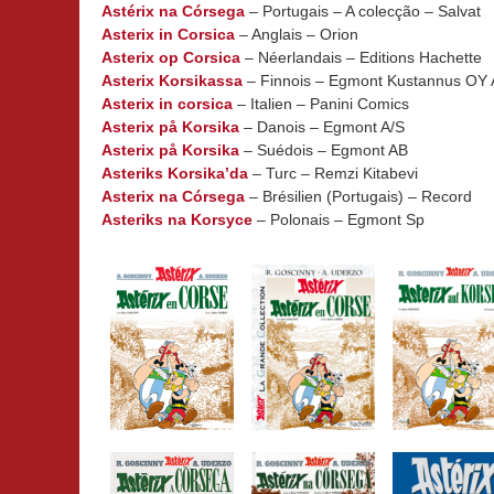
Astérix na Córsega
– Portugais – A colecção – Salvat
Asterix in Corsica
– Anglais – Orion
Asterix op Corsica
– Néerlandais – Editions Hachette
Asterix Korsikassa
– Finnois – Egmont Kustannus OY
Asterix in corsica
– Italien – Panini Comics
Asterix på Korsika
– Danois – Egmont A/S
Asterix på Korsika
– Suédois – Egmont AB
Asteriks Korsika’da
– Turc – Remzi Kitabevi
Asterix na Córsega
– Brésilien (Portugais) – Record
Asteriks na Korsyce
– Polonais – Egmont Sp