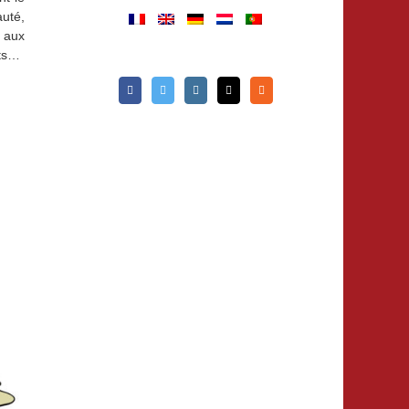
auté,
s aux
ats…