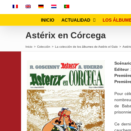
Skip
to
content
INICIO
ACTUALIDAD
LOS ÁLBUM
Astérix en Córcega
Inicio
>
Colección
>
La colección de los álbumes de Astérix el Galo
>
Astér
Scénari
Editeur
:
Première
Premièr
Pour célé
nombreux
de Baba
prisonni
Ce derni
cauchema