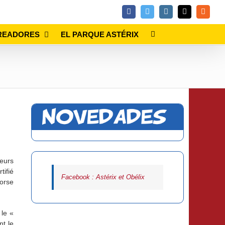
Facebook
Twitter
Instagram
Email
Rss
READORES
EL PARQUE ASTÉRIX
leurs
tifié
Facebook : Astérix et Obélix
orse
 le «
t le