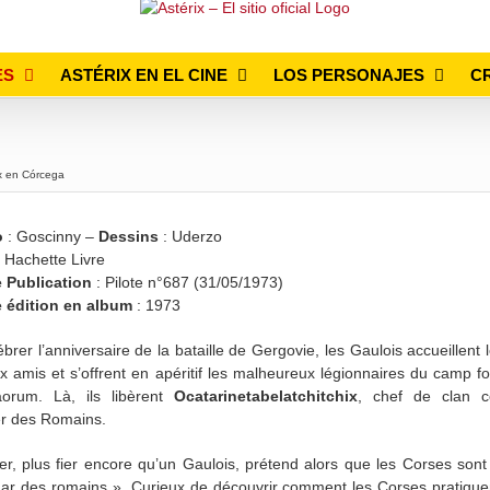
ES
ASTÉRIX EN EL CINE
LOS PERSONAJES
C
ix en Córcega
o
: Goscinny –
Dessins
: Uderzo
 Hachette Livre
 Publication
: Pilote n°687 (31/05/1973)
e édition en album
: 1973
brer l’anniversaire de la bataille de Gergovie, les Gaulois accueillent 
 amis et s’offrent en apéritif les malheureux légionnaires du camp for
orum. Là, ils libèrent
Ocatarinetabelatchitchix
, chef de clan c
er des Romains.
er, plus fier encore qu’un Gaulois, prétend alors que les Corses sont
r des romains ». Curieux de découvrir comment les Corses pratiquen