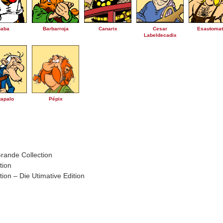
Baba
Barbarroja
Canarix
Cesar
Esautomat
Labeldecadix
tapalo
Pépix
rande Collection
tion
on – Die Utimative Edition