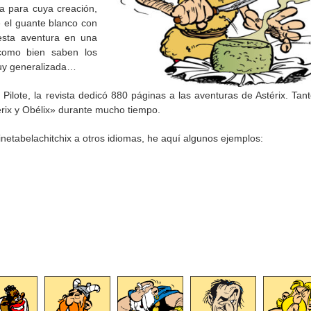
a para cuya creación,
ue el guante blanco con
 esta aventura en una
 como bien saben los
muy generalizada…
ilote, la revista dedicó 880 páginas a las aventuras de Astérix. Tan
térix y Obélix» durante mucho tiempo.
inetabelachitchix a otros idiomas, he aquí algunos ejemplos: