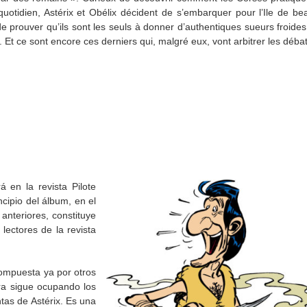
 quotidien, Astérix et Obélix décident de s’embarquer pour l’Ile de be
 de prouver qu’ils sont les seuls à donner d’authentiques sueurs froide
 Et ce sont encore ces derniers qui, malgré eux, vont arbitrer les déb
á en la revista Pilote
ncipio del álbum, en el
nteriores, constituye
ectores de la revista
compuesta ya por otros
ra sigue ocupando los
tas de Astérix. Es una