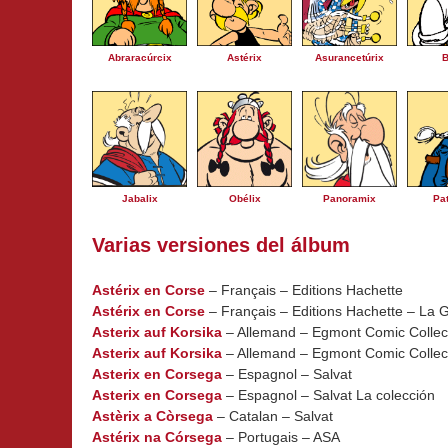
Abraracúrcix
Astérix
Asurancetúrix
Jabalix
Obélix
Panoramix
Pa
Varias versiones del álbum
Astérix en Corse
– Français – Editions Hachette
Astérix en Corse
– Français – Editions Hachette – La G
Asterix auf Korsika
– Allemand – Egmont Comic Collec
Asterix auf Korsika
– Allemand – Egmont Comic Collecti
Asterix en Corsega
– Espagnol – Salvat
Asterix en Corsega
– Espagnol – Salvat La colección
Astèrix a Còrsega
– Catalan – Salvat
Astérix na Córsega
– Portugais – ASA