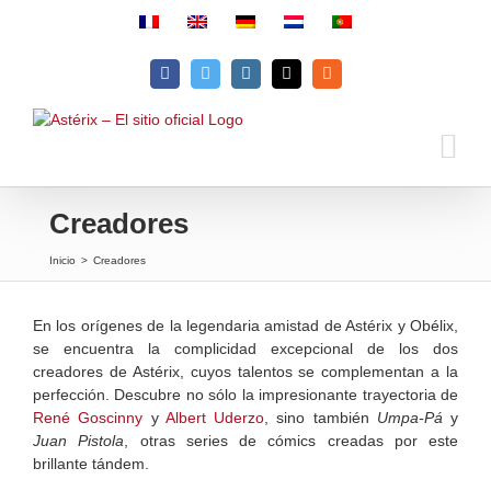
Skip
to
content
Facebook
Twitter
Instagram
Email
Rss
Creadores
Inicio
>
Creadores
En los orígenes de la legendaria amistad de Astérix y Obélix,
se encuentra la complicidad excepcional de los dos
creadores de Astérix, cuyos talentos se complementan a la
perfección. Descubre no sólo la impresionante trayectoria de
René Goscinny
y
Albert Uderzo
, sino también
Umpa-Pá
y
Juan Pistola
, otras series de cómics creadas por este
brillante tándem.