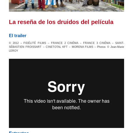
La reseña de los druidos del película
El trailer
© 2012 – FIDÉLITÉ FILMS – FRANCE 2 CINÉMA – FRANCE 3 CINÉMA – SAINT-
SÉBASTIEN FROISSART – CINETOTAL KFT – MORENA FILMS – Photos © Jean-Marie
LEROY