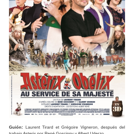
G
uión
:
Laurent Tirard et Grégoire Vigneron,
después del
trabajo Asterix por René Goscinny y Albert Uderzo