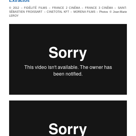
Extractos
© 2012 – FIDÉLITÉ FILMS – FRANCE 2 CINÉMA – FRANCE 3 CINÉMA – SAINT-
SÉBASTIEN FROISSART – CINETOTAL KFT – MORENA FILMS – Photos © Jean-Marie
LEROY