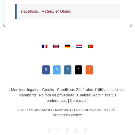
Facebook : Astérix et Obélix
[
Mentions légales - Crédits - Conditions Générales d'Utilisation du site-
Manuscrits
|
Política de privacidad
|
Cookies : Administra tus
preferencias
|
Contactos
]
ASTERIX® OBELIX® IDEFIX®/© 2024 LES ÉDITIONS ALBERT RENÉ /
GOSCINNY-UDERZO
Facebook
Twitter
Instagram
Email
Rss