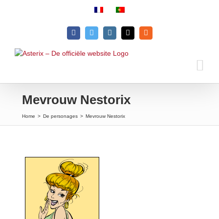
Skip
to
content
Facebook
Twitter
Instagram
Email
Rss
Mevrouw Nestorix
Home
>
De personages
>
Mevrouw Nestorix