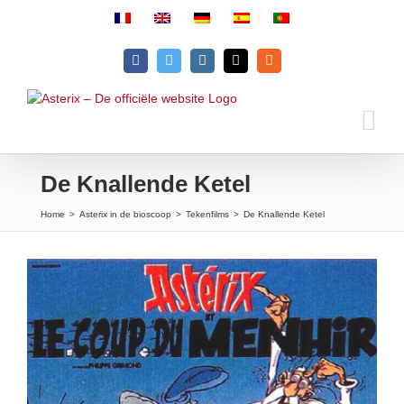
Skip
to
content
Facebook
Twitter
Instagram
Email
Rss
De Knallende Ketel
Home
>
Asterix in de bioscoop
>
Tekenfilms
>
De Knallende Ketel