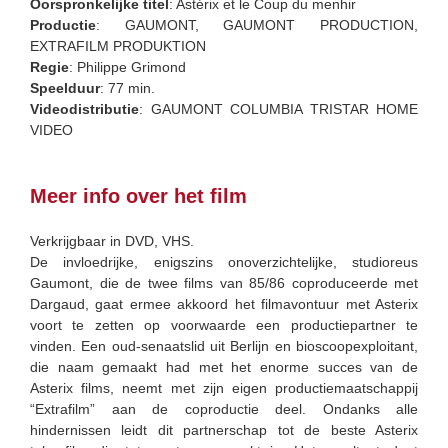
Oorspronkelijke titel
: Astérix et le Coup du menhir
Productie
: GAUMONT, GAUMONT PRODUCTION,
EXTRAFILM PRODUKTION
Regie
: Philippe Grimond
Speelduur
: 77 min.
Videodistributie
: GAUMONT COLUMBIA TRISTAR HOME
VIDEO
Meer info over het film
Verkrijgbaar in DVD, VHS.
De invloedrijke, enigszins onoverzichtelijke, studioreus
Gaumont, die de twee films van 85/86 coproduceerde met
Dargaud, gaat ermee akkoord het filmavontuur met Asterix
voort te zetten op voorwaarde een productiepartner te
vinden. Een oud-senaatslid uit Berlijn en bioscoopexploitant,
die naam gemaakt had met het enorme succes van de
Asterix films, neemt met zijn eigen productiemaatschappij
“Extrafilm” aan de coproductie deel. Ondanks alle
hindernissen leidt dit partnerschap tot de beste Asterix