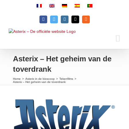
Skip
to
content
Facebook
Twitter
Instagram
Email
Rss
Asterix – Het geheim van de
toverdrank
Home
>
Asterix in de bioscoop
>
Tekenfilms
>
Asterix – Het geheim van de toverdrank