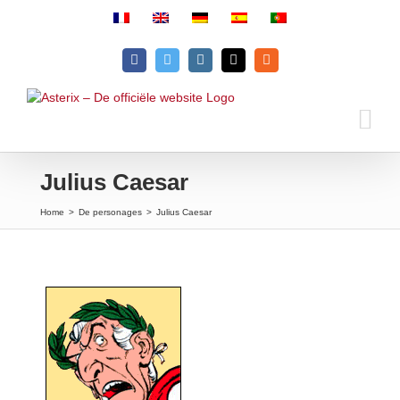
Skip
to
content
Facebook
Twitter
Instagram
Email
Rss
Julius Caesar
Home
>
De personages
>
Julius Caesar