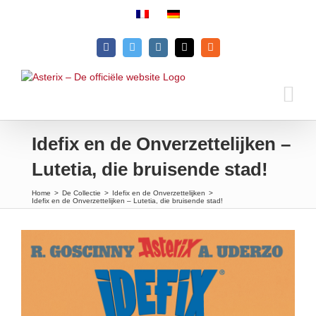
Skip
to
content
Facebook
Twitter
Instagram
Email
Rss
Idefix en de Onverzettelijken –
Lutetia, die bruisende stad!
Home
>
De Collectie
>
Idefix en de Onverzettelijken
>
Idefix en de Onverzettelijken – Lutetia, die bruisende stad!