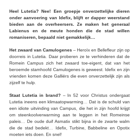
Heel Lutetia? Nee! Een groepje onverzettelijke dieren
onder aanvoering van Idefix, blijft er dapper weerstand
bieden aan de overheersers. Ze maken het generaal
Labienus en de meute honden die de stad willen
romaniseren, bepaald niet gemakkelijk…
Het zwaard van Camulogenes
– Heroïx en Bellefleur zijn op
doorreis in Lutetia. Daar proberen ze te verhinderen dat de
Romein Campus zich het zwaard toe-eigent, dat van het
beroemde stamhoofd Camulogenes is geweest. Idefix en zijn
vrienden komen deze Galliërs die even onverzettelijk zijn als
zijzelf te hulp.
Staat Lutetia in brand?
– In 52 voor Christus ondergaat
Lutetia ineens een klimaatopwarming… Dat is de schuld van
een idiote uitvinding van Campus, die het in zijn hoofd krijgt
om steenkoolverwarming aan te leggen in het Romeinse
paleis… De oude duif Asmatix stikt bijna in de zwarte walm
die de stad bedekt… Idefix, Turbine, Babbeline en Opotix
moeten iets doen. En snel!