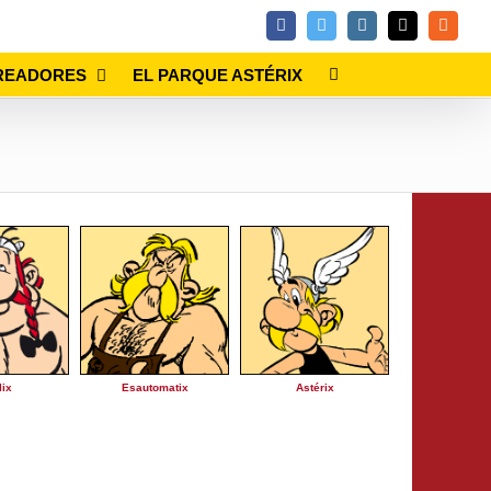
Facebook
Twitter
Instagram
Email
Rss
READORES
EL PARQUE ASTÉRIX
lix
Esautomatix
Astérix