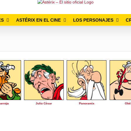
ES
ASTÉRIX EN EL CINE
LOS PERSONAJES
C
arroja
Julio César
Panoramix
Obé