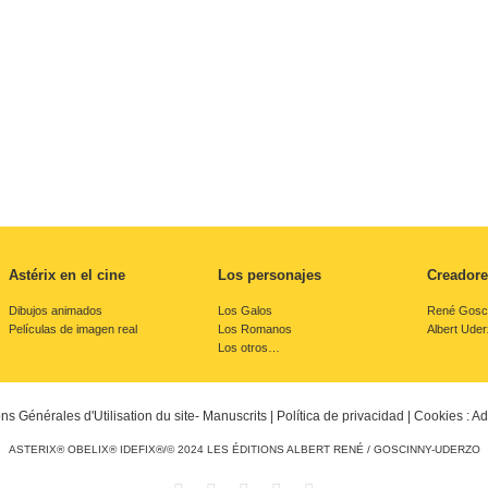
Astérix en el cine
Los personajes
Creadore
Dibujos animados
Los Galos
René Gosc
Películas de imagen real
Los Romanos
Albert Ude
Los otros…
ons Générales d'Utilisation du site- Manuscrits
|
Política de privacidad
|
Cookies : Ad
ASTERIX® OBELIX® IDEFIX®/© 2024 LES ÉDITIONS ALBERT RENÉ / GOSCINNY-UDERZO