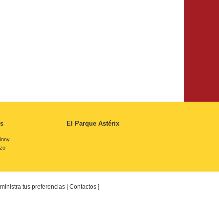
s
El Parque Astérix
inny
rzo
ministra tus preferencias
|
Contactos
]