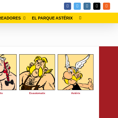
Facebook
Twitter
Instagram
Email
Rss
READORES
EL PARQUE ASTÉRIX
lix
Esautomatix
Astérix