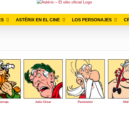
ES
ASTÉRIX EN EL CINE
LOS PERSONAJES
C
arroja
Julio César
Panoramix
Obé