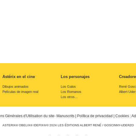
Astérix en el cine
Los personajes
Creadore
Dibujos animados
Los Galos
René Gosc
Películas de imagen real
Los Romanos
Albert Ude
Los otros…
ons Générales d'Utilisation du site- Manuscrits
|
Política de privacidad
|
Cookies : Ad
ASTERIX® OBELIX® IDEFIX®/© 2024 LES ÉDITIONS ALBERT RENÉ / GOSCINNY-UDERZO