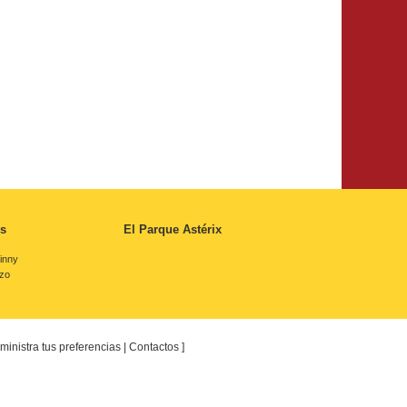
s
El Parque Astérix
inny
rzo
ministra tus preferencias
|
Contactos
]