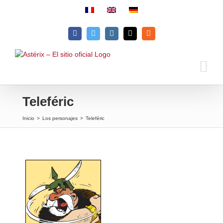
Skip
to
content
Facebook
Twitter
Instagram
Email
Rss
Teleféric
Inicio
>
Los personajes
>
Teleféric