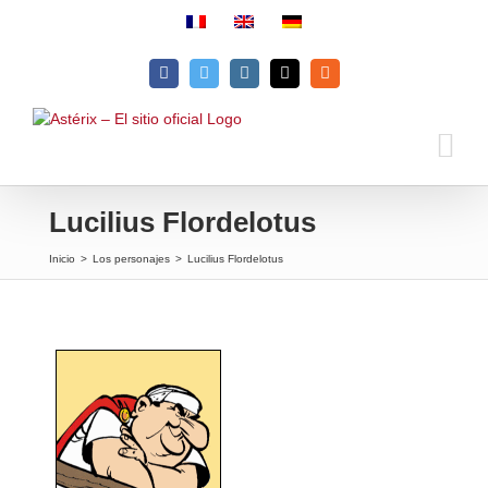
Skip
to
content
Facebook
Twitter
Instagram
Email
Rss
Lucilius Flordelotus
Inicio
>
Los personajes
>
Lucilius Flordelotus