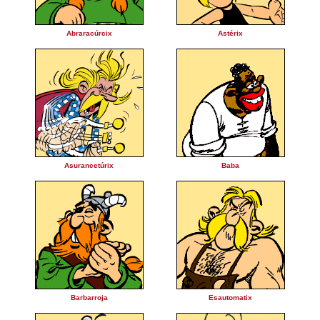
Abraracúrcix
Astérix
Asurancetúrix
Baba
Barbarroja
Esautomatix