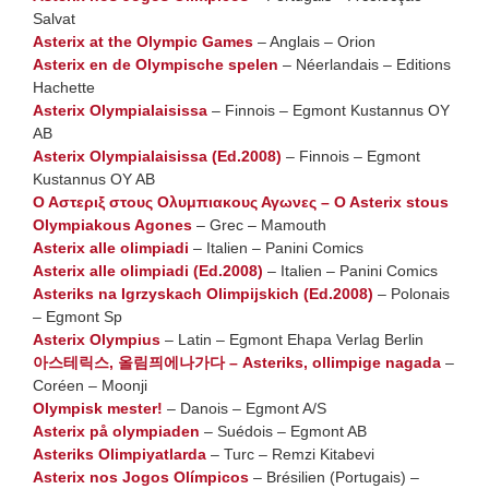
Salvat
Asterix at the Olympic Games
– Anglais – Orion
Asterix en de Olympische spelen
– Néerlandais – Editions
Hachette
Asterix Olympialaisissa
– Finnois – Egmont Kustannus OY
AB
Asterix Olympialaisissa (Ed.2008)
– Finnois – Egmont
Kustannus OY AB
Ο Αστεριξ στους Ολυμπιακους Αγωνες – O Asterix stous
Olympiakous Agones
– Grec – Mamouth
Asterix alle olimpiadi
– Italien – Panini Comics
Asterix alle olimpiadi (Ed.2008)
– Italien – Panini Comics
Asteriks na Igrzyskach Olimpijskich (Ed.2008)
– Polonais
– Egmont Sp
Asterix Olympius
– Latin – Egmont Ehapa Verlag Berlin
아스테릭스, 올림픠에나가다 – Asteriks, ollimpige nagada
–
Coréen – Moonji
Olympisk mester!
– Danois – Egmont A/S
Asterix på olympiaden
– Suédois – Egmont AB
Asteriks Olimpiyatlarda
– Turc – Remzi Kitabevi
Asterix nos Jogos Olímpicos
– Brésilien (Portugais) –