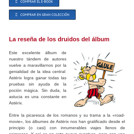
COMPRAR EL E-BOOK
COMPRAR EN GRAN COLECCIÓN
La reseña de los druidos del álbum
Este excelente álbum de
nuestro tándem de autores
vuelve a maravillarnos por la
genialidad de la idea central:
Astérix logra ganar todas las
pruebas sin ayuda de la
poción mágica. Sin duda, la
astucia es una constante en
Astérix.
Entre la picaresca de los romanos y su trama a la «road-
movie», los álbumes de Astérix nos han gratificado desde el
principio (o casi) con innumerables viajes llenos de
sorpresas. Y así es en esta nueva aventura, pero con una