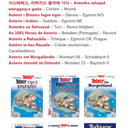
아스테릭스, 라하자드 왕국에 가다 – Asteriks rahajad
wanggog-e gada
– Coréen – Moonji
Asterix i Østens fagre riger
– Danois – Egmont A/S
Asterix i Indien
– Suédois – Egmont AB
Asteriks ve Sehrazad
– Turc – Remzi Kitabevi
As 1001 Horas de Asterix
– Brésilien (Portugais) – Record
Asterix a Rahazáda
– Tchèque – Egmont CR, Prague
Astérix la kaz Razade
– Créole réunionnais –
Caraïbéditions
Asterix em Morgaländle
– Mundart 04 – Schwäbisch II
Asterix drendd im Oriendd
– Mundart 23 – Bayrisch II