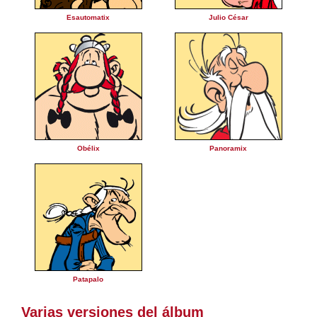
Esautomatix
Julio César
Obélix
Panoramix
Patapalo
Varias versiones del álbum