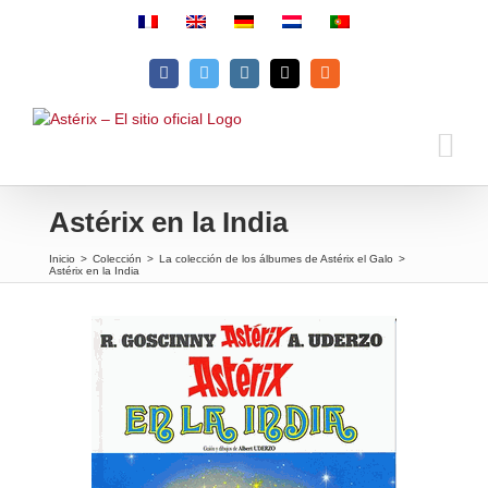
Skip
to
content
Facebook
Twitter
Instagram
Email
Rss
Astérix en la India
Inicio
>
Colección
>
La colección de los álbumes de Astérix el Galo
>
Astérix en la India