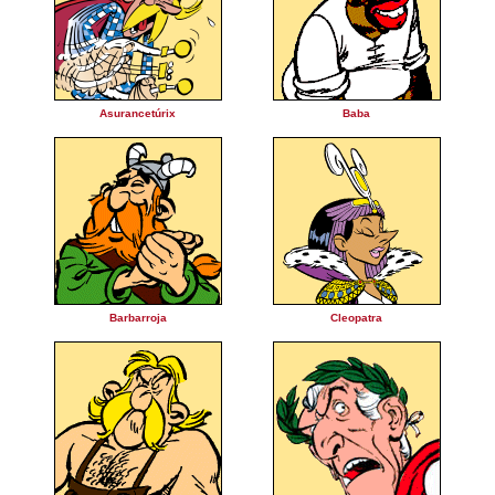
Asurancetúrix
Baba
Barbarroja
Cleopatra