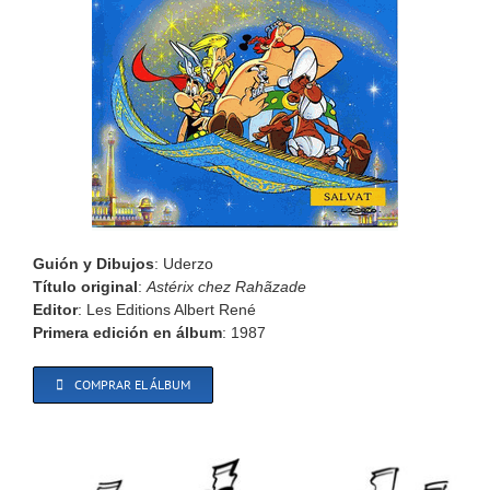
Guión y Dibujos
: Uderzo
Título original
:
Astérix chez Rahãzade
Editor
: Les Editions Albert René
Primera edición en álbum
: 1987
COMPRAR EL ÁLBUM