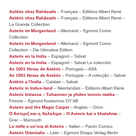
Astérix chez Rahãzade
– Français – Editions Albert René
Astérix chez Rahãzade
– Français – Editions Albert René –
La Grande Collection
Asterix im Morgenland
– Allemand – Egmont Comic
Collection
Asterix im Morgenland
– Allemand – Egmont Comic
Collection – Die Utimative Edition
Asterix en la India
– Espagnol – Salvat
Asterix en la India
– Espagnol – Salvat La colección
As 1001 Horas de Astérix
– Portugais – ASA
As 1001 Horas de Astérix
– Portugais – A colecção – Salvat
Astèrix a l’India
– Catalan – Salvat
Asterix in Indus-land
– Néerlandais – Editions Albert René
Asterix Intiassa – Tuhannen ja yhden tunnin matka
–
Finnois – Egmont Kustannus OY AB
Asterix and the Magic Carpet
– Anglais – Orion
Ο Αστεριξ και η Χαλαλιμα – O Asterix kai e khalalima
–
Grec – Mamouth
Le mille e un’ora di Asterix
– Italien – Panini Comics
Asterix Orientalis
– Latin – Egmont Ehapa Verlag Berlin