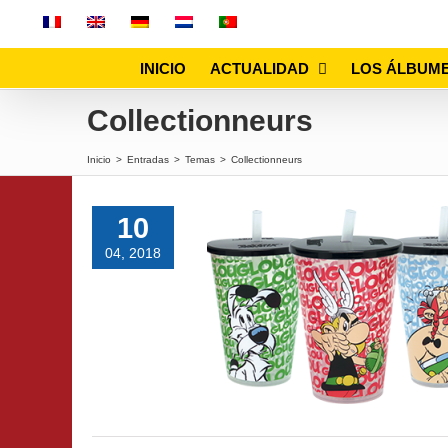
Skip
to
content
INICIO
ACTUALIDAD
LOS ÁLBUM
Collectionneurs
Inicio
>
Entradas
>
Temas
>
Collectionneurs
10
04, 2018