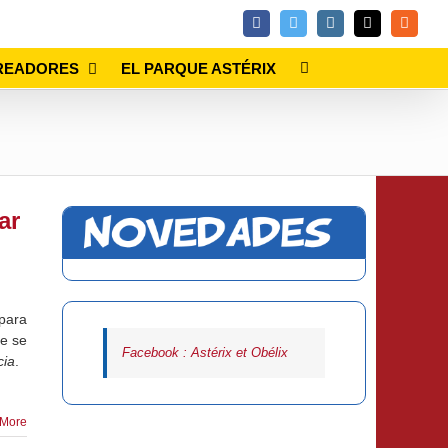
Facebook
Twitter
Instagram
Email
Rss
READORES
EL PARQUE ASTÉRIX
ar
 para
ue se
Facebook : Astérix et Obélix
cia
.
More