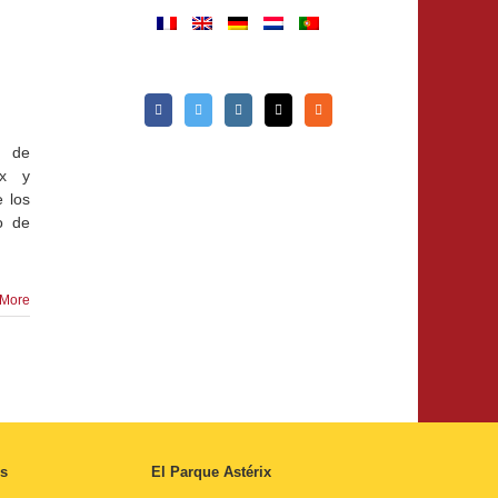
» de
ix y
 los
o de
More
s
El Parque Astérix