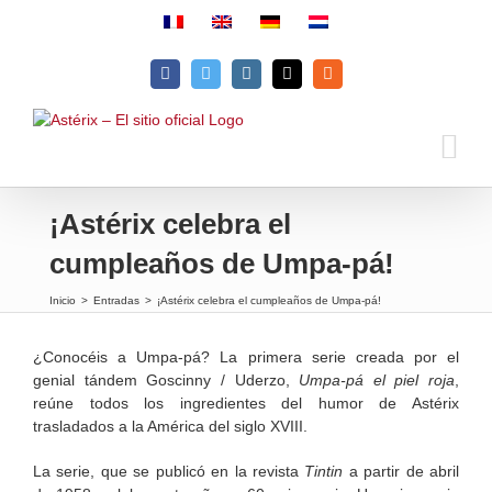
Skip
to
content
Facebook
Twitter
Instagram
Email
Rss
¡Astérix celebra el
cumpleaños de Umpa-pá!
Inicio
>
Entradas
>
¡Astérix celebra el cumpleaños de Umpa-pá!
¿Conocéis a Umpa-pá? La primera serie creada por el
genial tándem Goscinny / Uderzo,
Umpa-pá el piel roja
,
reúne todos los ingredientes del humor de Astérix
trasladados a la América del siglo XVIII.
La serie, que se publicó en la revista
Tintin
a partir de abril