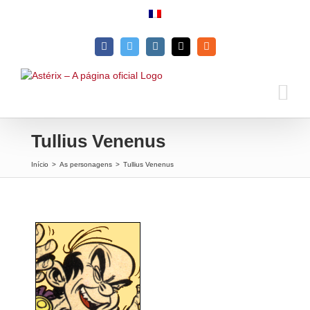
Skip
to
content
Facebook
Twitter
Instagram
Email
Rss
Tullius Venenus
Início
>
As personagens
>
Tullius Venenus