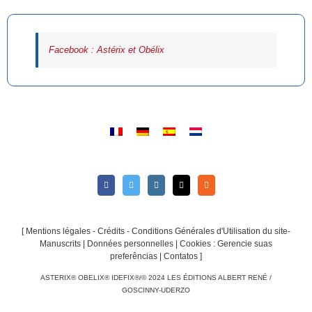
Facebook : Astérix et Obélix
[
Mentions légales - Crédits - Conditions Générales d'Utilisation du site-
Manuscrits
|
Données personnelles
|
Cookies : Gerencie suas
preferências
|
Contatos
]
ASTERIX® OBELIX® IDEFIX®/© 2024 LES ÉDITIONS ALBERT RENÉ /
GOSCINNY-UDERZO