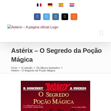
Skip
to
content
Facebook
Twitter
Instagram
Email
Rss
Astérix – O Segredo da Poção
Mágica
Início
>
A coleção
>
Os álbuns ilustrados
>
Astérix – O Segredo da Poção Mágica