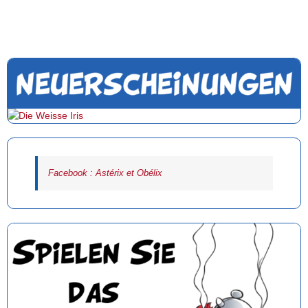
Facebook : Astérix et Obélix