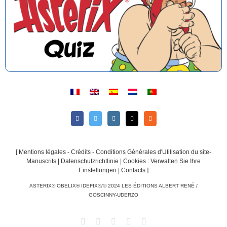
[
Mentions légales - Crédits - Conditions Générales d'Utilisation du site-
Manuscrits
|
Datenschutzrichtlinie
|
Cookies : Verwalten Sie Ihre
Einstellungen
|
Contacts
]
ASTERIX® OBELIX® IDEFIX®/© 2024 LES ÉDITIONS ALBERT RENÉ /
GOSCINNY-UDERZO
Facebook
Twitter
Instagram
Email
Rss