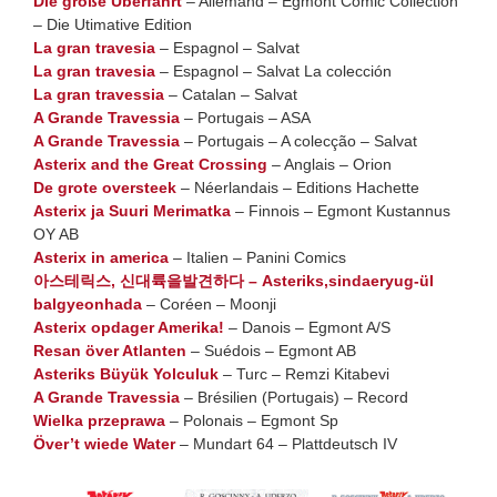
Die große Überfahrt
– Allemand – Egmont Comic Collection
– Die Utimative Edition
La gran travesia
– Espagnol – Salvat
La gran travesia
– Espagnol – Salvat La colección
La gran travessia
– Catalan – Salvat
A Grande Travessia
– Portugais – ASA
A Grande Travessia
– Portugais – A colecção – Salvat
Asterix and the Great Crossing
– Anglais – Orion
De grote oversteek
– Néerlandais – Editions Hachette
Asterix ja Suuri Merimatka
– Finnois – Egmont Kustannus
OY AB
Asterix in america
– Italien – Panini Comics
아스테릭스, 신대륙을발견하다 – Asteriks,sindaeryug-ül
balgyeonhada
– Coréen – Moonji
Asterix opdager Amerika!
– Danois – Egmont A/S
Resan över Atlanten
– Suédois – Egmont AB
Asteriks Büyük Yolculuk
– Turc – Remzi Kitabevi
A Grande Travessia
– Brésilien (Portugais) – Record
Wielka przeprawa
– Polonais – Egmont Sp
Över’t wiede Water
– Mundart 64 – Plattdeutsch IV