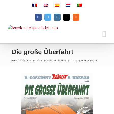
Skip
to
content
Facebook
Twitter
Instagram
Email
Rss
Die große Überfahrt
Home
>
Die Bücher
>
Die klassischen Abenteuer
>
Die große Überfahrt