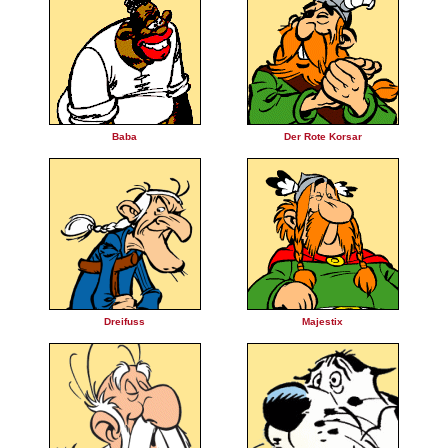
Baba
Der Rote Korsar
Dreifuss
Majestix