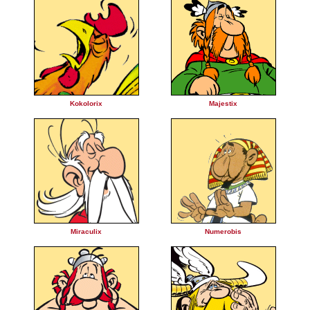
Kokolorix
Majestix
Miraculix
Numerobis