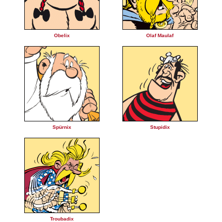
Obelix
Olaf Maulaf
Spürnix
Stupidix
Troubadix