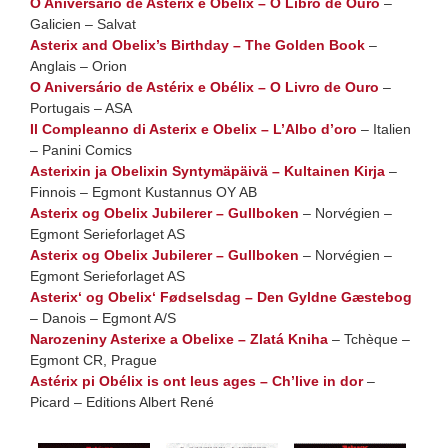
O Aniversario de Astérix e Obélix – O Libro de Ouro
–
Galicien – Salvat
Asterix and Obelix’s Birthday – The Golden Book
–
Anglais – Orion
O Aniversário de Astérix e Obélix – O Livro de Ouro
–
Portugais – ASA
Il Compleanno di Asterix e Obelix – L’Albo d’oro
– Italien
– Panini Comics
Asterixin ja Obelixin Syntymäpäivä – Kultainen Kirja
–
Finnois – Egmont Kustannus OY AB
Asterix og Obelix Jubilerer – Gullboken
– Norvégien –
Egmont Serieforlaget AS
Asterix og Obelix Jubilerer – Gullboken
– Norvégien –
Egmont Serieforlaget AS
Asterix‘ og Obelix‘ Fødselsdag – Den Gyldne Gæstebog
– Danois – Egmont A/S
Narozeniny Asterixe a Obelixe – Zlatá Kniha
– Tchèque –
Egmont CR, Prague
Astérix pi Obélix is ont leus ages – Ch’live in dor
–
Picard – Editions Albert René