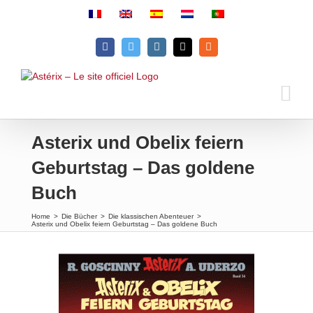
Skip
to
content
Facebook
Twitter
Instagram
Email
Rss
Asterix und Obelix feiern
Geburtstag – Das goldene
Buch
Home
>
Die Bücher
>
Die klassischen Abenteuer
>
Asterix und Obelix feiern Geburtstag – Das goldene Buch