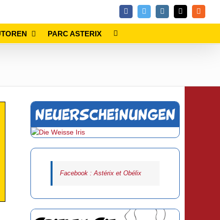
Facebook
Twitter
Instagram
Email
Rss
UTOREN
PARC ASTERIX
Facebook : Astérix et Obélix