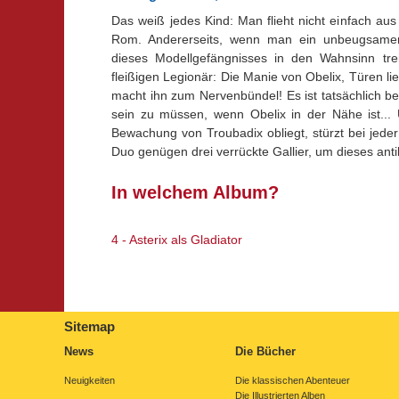
Das weiß jedes Kind: Man flieht nicht einfach au
Rom. Andererseits, wenn man ein unbeugsamer 
dieses Modellgefängnisses in den Wahnsinn tr
fleißigen Legionär: Die Manie von Obelix, Türen lie
macht ihn zum Nervenbündel! Es ist tatsächlich bes
sein zu müssen, wenn Obelix in der Nähe ist...
Bewachung von Troubadix obliegt, stürzt bei jede
Duo genügen drei verrückte Gallier, um dieses anti
In welchem Album?
4 - Asterix als Gladiator
Sitemap
News
Die Bücher
Neuigkeiten
Die klassischen Abenteuer
Die Illustrierten Alben