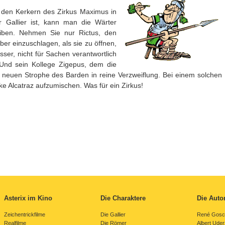
s den Kerkern des Zirkus Maximus in
Gallier ist, kann man die Wärter
eiben. Nehmen Sie nur Rictus, den
ber einzuschlagen, als sie zu öffnen,
ser, nicht für Sachen verantwortlich
 Und sein Kollege Zigepus, dem die
r neuen Strophe des Barden in reine Verzweiflung. Bei einem solchen
ke Alcatraz aufzumischen. Was für ein Zirkus!
Asterix im Kino
Die Charaktere
Die Auto
Zeichentrickfilme
Die Gallier
René Gosc
Realfilme
Die Römer
Albert Ude