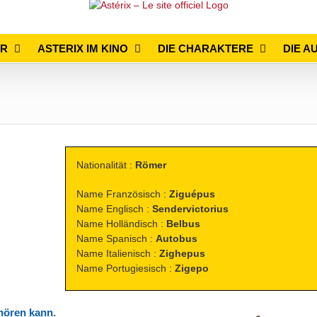
ER
ASTERIX IM KINO
DIE CHARAKTERE
DIE A
Nationalität :
Römer
Name Französisch :
Ziguépus
Name Englisch :
Sendervictorius
Name Holländisch :
Belbus
Name Spanisch :
Autobus
Name Italienisch :
Zighepus
Name Portugiesisch :
Zigepo
 hören kann.