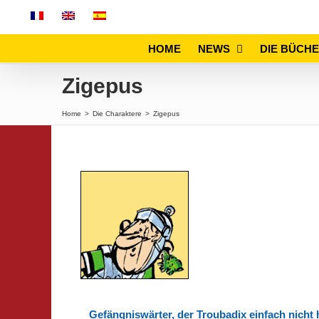
Skip
to
content
HOME
NEWS
DIE BÜCH
Zigepus
Home
>
Die Charaktere
>
Zigepus
Gefängniswärter, der Troubadix einfach nicht