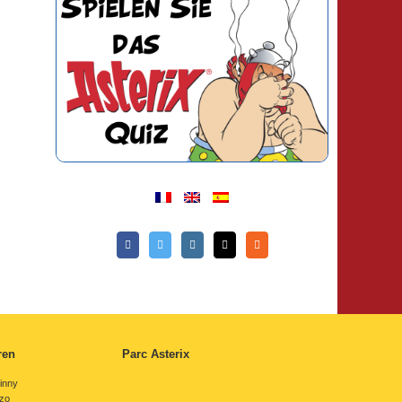
ren
Parc Asterix
inny
rzo