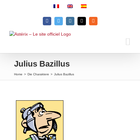
Skip
to
content
Facebook
Twitter
Instagram
Email
Rss
Julius Bazillus
Home
>
Die Charaktere
>
Julius Bazillus